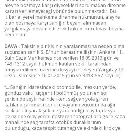
aleyhe bozmaya karşı diyecekleri sorulmadan direnme
kararı verilemeyeceği yönünde bulunmaktadır. Bu
itibarla, yerel mahkeme direnme hükmünün, aleyhe
olan bozmaya karşı sanığın beyanı alınmadan
yargılamaya devam edilerek hüküm kurulması bozma
nedenidir.
DAVA :
Taksirle bir kişinin yaralanmasına neden olma
suçundan sanık S. E.'nun beraatine ilişkin, Ankara 11.
Sulh Ceza Mahkemesince verilen 18.09.2013 gün ve
143-1312 sayılı hükmün katılan vekili tarafından
temyiz edilmesi üzerine dosyayı inceleyen Yargıtay 12.
Ceza Dairesince 16.01.2015 gün ve 8418-557 sayı ile;
“... Sanığın idaresindeki otomobille, meskun yerde,
gündüz vakti, üç şeritli bölünmüş yolun en sol
şeridinde seyir halinde iken, sağdan yola giren
katılana çarpması sonucu yayanın vücudunda ağır
kırıklar oluşacak şekilde yaralandığı olayda; dosya
içeriğinde olay yerini gösteren fotoğraflara göre kaza
mahallinde sağ tarafta otobüs duraklarının
bulunduğu, kaza tespit tutanağı ve ekindeki krokiye