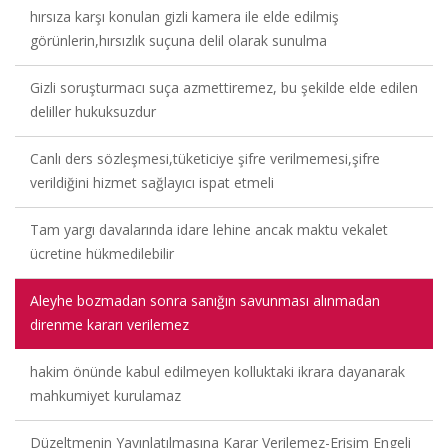
hırsıza karşı konulan gizli kamera ile elde edilmiş
görünlerin,hırsızlık suçuna delil olarak sunulma
Gizli soruşturmacı suça azmettiremez, bu şekilde elde edilen
deliller hukuksuzdur
Canlı ders sözleşmesi,tüketiciye şifre verilmemesi,şifre
verildiğini hizmet sağlayıcı ispat etmeli
Tam yargı davalarında idare lehine ancak maktu vekalet
ücretine hükmedilebilir
Aleyhe bozmadan sonra sanığın savunması alınmadan
direnme kararı verilemez
hakim önünde kabul edilmeyen kolluktaki ikrara dayanarak
mahkumiyet kurulamaz
Düzeltmenin Yayınlatılmasına Karar Verilemez-Erişim Engeli