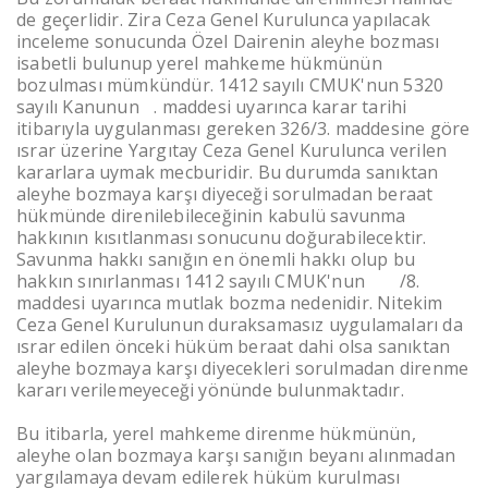
de geçerlidir. Zira Ceza Genel Kurulunca yapılacak
inceleme sonucunda Özel Dairenin aleyhe bozması
isabetli bulunup yerel mahkeme hükmünün
bozulması mümkündür. 1412 sayılı CMUK'nun 5320
sayılı Kanunun
8
. maddesi uyarınca karar tarihi
itibarıyla uygulanması gereken 326/3. maddesine göre
ısrar üzerine Yargıtay Ceza Genel Kurulunca verilen
kararlara uymak mecburidir. Bu durumda sanıktan
aleyhe bozmaya karşı diyeceği sorulmadan beraat
hükmünde direnilebileceğinin kabulü savunma
hakkının kısıtlanması sonucunu doğurabilecektir.
Savunma hakkı sanığın en önemli hakkı olup bu
hakkın sınırlanması 1412 sayılı CMUK'nun
308
/8.
maddesi uyarınca mutlak bozma nedenidir. Nitekim
Ceza Genel Kurulunun duraksamasız uygulamaları da
ısrar edilen önceki hüküm beraat dahi olsa sanıktan
aleyhe bozmaya karşı diyecekleri sorulmadan direnme
kararı verilemeyeceği yönünde bulunmaktadır.
Bu itibarla, yerel mahkeme direnme hükmünün,
aleyhe olan bozmaya karşı sanığın beyanı alınmadan
yargılamaya devam edilerek hüküm kurulması