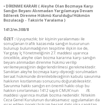
• DİRENME KARARI ( Aleyhe Olan Bozmaya Karşı
Sanığın Beyanı Alınmadan Yargılamaya Devam
Edilerek Direnme Hükmü Kurulduğu/Hükmün
Bozulacağı - Taksirle Yaralama )
1412/m.
308
/8
ÖZET :
Uyuşmazlık; bir kişinin yaralanması ile
sonuçlanan trafik kazasında sanığın kusurunun
bulunup bulunmadığının tespitine ilişkin ise de,
Yargıtay İç Yönetmeliğinin 27. maddesi uyarınca
öncelikle, aleyhe olan bozma kararına karşı sanığın
beyanı alınmadan direnme hükmü verilip
verilemeyeceğinin değerlendirilmesi gerekmektedir.
Sanıktan aleyhe bozmaya karşı diyeceği sorulmadan
beraat hükmünde direnilebileceğinin kabulü savunma
hakkının kısıtlanması sonucunu doğurabilecektir.
Savunma hakkı sanığın en önemli hakkı olup bu
hakkın sınırlanması 1412 sayılı CMUK'nun
308
/8.
maddesi uyarınca mutlak bozma nedenidir. Nitekim
Ceza Genel Kurulunun duraksamasız uygulamaları da
ısrar edilen önceki hüküm beraat dahi olsa sanıktan