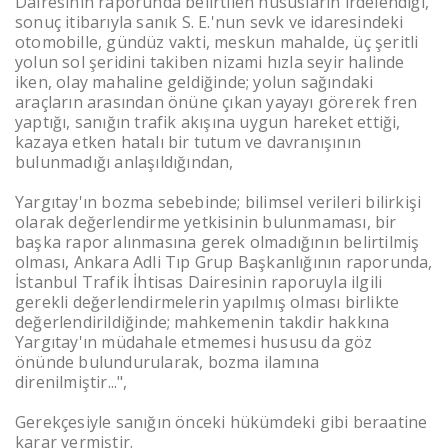
Dairesinin raporunda belirtilen hususların irdelendiği,
sonuç itibarıyla sanık S. E.'nun sevk ve idaresindeki
otomobille, gündüz vakti, meskun mahalde, üç şeritli
yolun sol şeridini takiben nizami hızla seyir halinde
iken, olay mahaline geldiğinde; yolun sağındaki
araçların arasından önüne çıkan yayayı görerek fren
yaptığı, sanığın trafik akışına uygun hareket ettiği,
kazaya etken hatalı bir tutum ve davranışının
bulunmadığı anlaşıldığından,
Yargıtay'ın bozma sebebinde; bilimsel verileri bilirkişi
olarak değerlendirme yetkisinin bulunmaması, bir
başka rapor alınmasına gerek olmadığının belirtilmiş
olması, Ankara Adli Tıp Grup Başkanlığının raporunda,
İstanbul Trafik İhtisas Dairesinin raporuyla ilgili
gerekli değerlendirmelerin yapılmış olması birlikte
değerlendirildiğinde; mahkemenin takdir hakkına
Yargıtay'ın müdahale etmemesi hususu da göz
önünde bulundurularak, bozma ilamına
direnilmiştir...",
Gerekçesiyle sanığın önceki hükümdeki gibi beraatine
karar vermiştir.