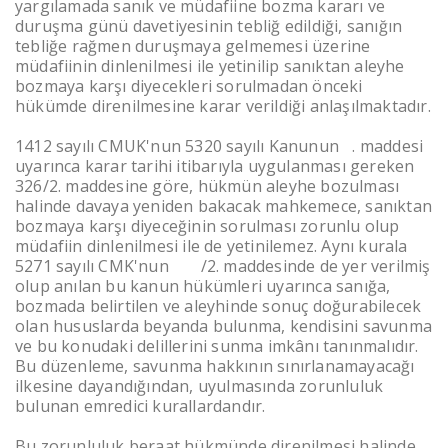
yargılamada sanık ve müdafiine bozma kararı ve
duruşma günü davetiyesinin tebliğ edildiği, sanığın
tebliğe rağmen duruşmaya gelmemesi üzerine
müdafiinin dinlenilmesi ile yetinilip sanıktan aleyhe
bozmaya karşı diyecekleri sorulmadan önceki
hükümde direnilmesine karar verildiği anlaşılmaktadır.
1412 sayılı CMUK'nun 5320 sayılı Kanunun
8
. maddesi
uyarınca karar tarihi itibarıyla uygulanması gereken
326/2. maddesine göre, hükmün aleyhe bozulması
halinde davaya yeniden bakacak mahkemece, sanıktan
bozmaya karşı diyeceğinin sorulması zorunlu olup
müdafiin dinlenilmesi ile de yetinilemez. Aynı kurala
5271 sayılı CMK'nun
307
/2. maddesinde de yer verilmiş
olup anılan bu kanun hükümleri uyarınca sanığa,
bozmada belirtilen ve aleyhinde sonuç doğurabilecek
olan hususlarda beyanda bulunma, kendisini savunma
ve bu konudaki delillerini sunma imkânı tanınmalıdır.
Bu düzenleme, savunma hakkının sınırlanamayacağı
ilkesine dayandığından, uyulmasında zorunluluk
bulunan emredici kurallardandır.
Bu zorunluluk beraat hükmünde direnilmesi halinde