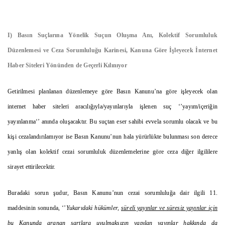
I) Basın Suçlarına Yönelik Suçun Oluşma Anı, Kolektif Sorumluluk
Düzenlemesi ve Ceza Sorumluluğu Karinesi, Kanuna Göre İşleyecek İnternet
Haber Siteleri Yönünden de Geçerli Kılınıyor
Getirilmesi planlanan düzenlemeye göre Basın Kanunu’na göre işleyecek olan
internet haber siteleri aracılığıyla/yayınlarıyla işlenen suç ‘’yayım/içeriğin
yayınlanma‘’ anında oluşacaktır. Bu suçtan eser sahibi evvela sorumlu olacak ve bu
kişi cezalandırılamıyor ise Basın Kanunu’nun hala yürürlükte bulunması son derece
yanlış olan kolektif cezai sorumluluk düzenlemelerine göre ceza diğer ilgililere
sirayet ettirilecektir.
Buradaki sorun şudur, Basın Kanunu’nun cezai sorumluluğa dair ilgili 11.
maddesinin sonunda, ‘’
Yukarıdaki hükümler,
süreli yayınlar ve süresiz yayınlar için
bu Kanunda aranan şartlara uyulmaksızın yapılan yayınlar hakkında da