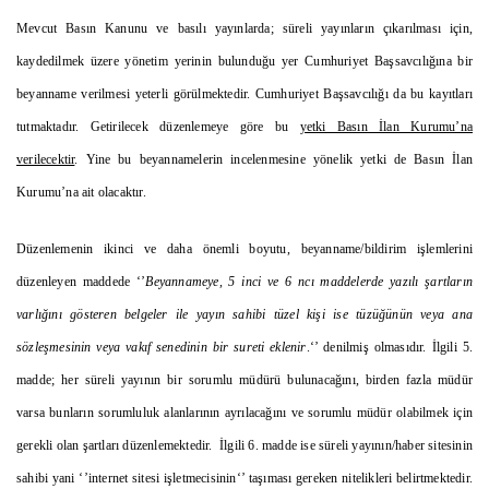
Mevcut Basın Kanunu ve basılı yayınlarda; süreli yayınların çıkarılması için,
kaydedilmek üzere yönetim yerinin bulunduğu yer Cumhuriyet Başsavcılığına bir
beyanname verilmesi yeterli görülmektedir. Cumhuriyet Başsavcılığı da bu kayıtları
tutmaktadır. Getirilecek düzenlemeye göre bu
yetki Basın İlan Kurumu’na
verilecektir
. Yine bu beyannamelerin incelenmesine yönelik yetki de Basın İlan
Kurumu’na ait olacaktır.
Düzenlemenin ikinci ve daha önemli boyutu, beyanname/bildirim işlemlerini
düzenleyen maddede ‘’
Beyannameye, 5 inci ve 6 ncı maddelerde yazılı şartların
varlığını gösteren belgeler ile yayın sahibi tüzel kişi ise tüzüğünün veya ana
sözleşmesinin veya vakıf senedinin bir sureti eklenir
.‘’ denilmiş olmasıdır. İlgili 5.
madde; her süreli yayının bir sorumlu müdürü bulunacağını, birden fazla müdür
varsa bunların sorumluluk alanlarının ayrılacağını ve sorumlu müdür olabilmek için
gerekli olan şartları düzenlemektedir. İlgili 6. madde ise süreli yayının/haber sitesinin
sahibi yani ‘’internet sitesi işletmecisinin‘’ taşıması gereken nitelikleri belirtmektedir.