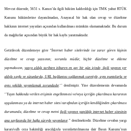
Mevcut düzende, 5651 s. Kanun’da ilgili hüküm kaldırıldığı için TMK yahut RTÜK
Kanunu hükümlerine dayanılmadan, Anayasal bir hak olan cevap ve düzeltme
hakkının internet yayınları açısından kullanılması mümkün olamamaktadır. Bu durum
da mağdurlar açısından büyük bir hak kaybı yaratmaktadır.
Getirilecek düzenlemeye göre “
İnternet haber sitelerinde ise zarar gören kişinin
düzeltme ve cevap yazısının; sorumlu müdür, hiçbir düzeltme ve ekleme
yapmaksızın,
yazıyı aldığı tarihten itibaren en geç bir gün içinde, ilgili yayının yer
aldığı sayfa ve sütunlarda, URL bağlantısı sağlanmak suretiyle, aynı puntolarla ve
aynı şekilde yayımlamak zorundadır
.
‘’ denilmiştir. Yine düzenlemenin devamında
‘’
Yayın hakkında verilen erişimin engellenmesi ve/veya içeriğin çıkarılması kararının
uygulanması ya da internet haber sitesi tarafından içeriğin kendiliğinden çıkarılması
durumunda, düzeltme ve cevap metni
ilgili yayının yapıldığı internet haber sitesinin
ana sayfasında bir hafta süreyle yayımlanır
.”
denilmektedir. Düzeltme cevabın yargı
kararı/sulh ceza hakimliği aracılığıyla yayınlattırılmasına dair Basın Kanunu’nun