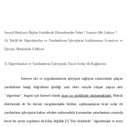
Sosyal Medyaya İlişkin Getirilecek Düzenlemeler Neler ? Sansür Mü Geliyor ?
A) Teklif ile Algoritmalar ve Yazılımların İşleyişinin Açıklanması İsteniyor ve
İşleyişe Müdahale Ediliyor
1) Algoritmalar ve Yazılımların İşleyişinin Ticari Sırlar ile Bağlantısı
İnternet site ve uygulamalarının işleyişini sağlayan sunucularda çalışan
yazılımların hangi doğrultuda işlediği yani siber uzayda oluşan yapıya dair
‘’algoritma‘’, bugün için küresel olarak
ticari sır niteliğinde algılanmaktadır.
Hukuk
doktrininde de bu durum vurgulanmakla birlikte, açıklanamayan ticari sırlar ile
yazılımların işleyişinin haksız rekabet noktasındaki korumadan yararlanması arasında
kesin bir ayrım yapılması da kolay değildir.
[1]
Yine doktrinde ‘’algoritmalar ve ticari