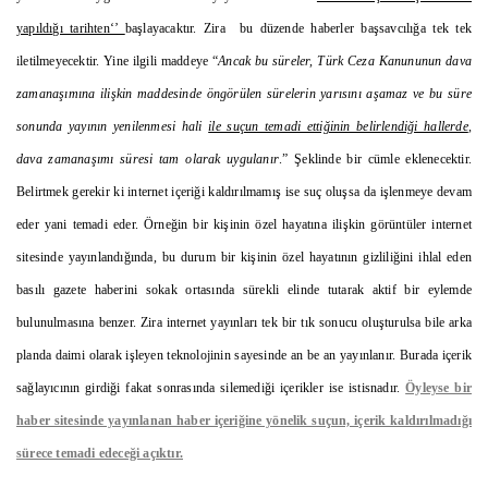
yapıldığı tarihten‘’
başlayacaktır. Zira bu düzende haberler başsavcılığa tek tek
iletilmeyecektir. Yine ilgili maddeye “
Ancak bu süreler, Türk Ceza Kanununun dava
zamanaşımına ilişkin maddesinde öngörülen sürelerin yarısını aşamaz ve bu süre
sonunda yayının yenilenmesi hali
ile suçun temadi ettiğinin belirlendiği hallerde
,
dava zamanaşımı süresi tam olarak uygulanır
.” Şeklinde bir cümle eklenecektir.
Belirtmek gerekir ki internet içeriği kaldırılmamış ise suç oluşsa da işlenmeye devam
eder yani temadi eder. Örneğin bir kişinin özel hayatına ilişkin görüntüler internet
sitesinde yayınlandığında, bu durum bir kişinin özel hayatının gizliliğini ihlal eden
basılı gazete haberini sokak ortasında sürekli elinde tutarak aktif bir eylemde
bulunulmasına benzer. Zira internet yayınları tek bir tık sonucu oluşturulsa bile arka
planda daimi olarak işleyen teknolojinin sayesinde an be an yayınlanır. Burada içerik
sağlayıcının girdiği fakat sonrasında silemediği içerikler ise istisnadır.
Öyleyse bir
haber sitesinde yayınlanan haber içeriğine yönelik suçun, içerik kaldırılmadığı
sürece temadi edeceği açıktır.