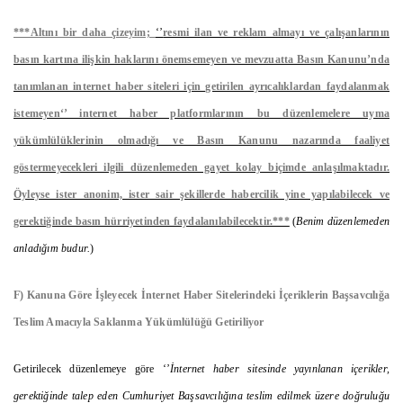
***Altını bir daha çizeyim;
‘’
resmi ilan ve reklam almayı ve çalışanlarının
basın kartına ilişkin haklarını önemsemeyen ve mevzuatta Basın Kanunu’nda
tanımlanan internet haber siteleri için getirilen ayrıcalıklardan faydalanmak
istemeyen‘’ internet haber platformlarının bu düzenlemelere uyma
yükümlülüklerinin olmadığı ve Basın Kanunu nazarında faaliyet
göstermeyecekleri ilgili düzenlemeden gayet kolay biçimde anlaşılmaktadır.
Öyleyse ister anonim, ister sair şekillerde habercilik yine yapılabilecek ve
gerektiğinde basın hürriyetinden faydalanılabilecektir.***
(
Benim düzenlemeden
anladığım budur.
)
F) Kanuna Göre İşleyecek İnternet Haber Sitelerindeki İçeriklerin Başsavcılığa
Teslim Amacıyla Saklanma Yükümlülüğü Getiriliyor
Getirilecek düzenlemeye göre ‘’
İnternet haber sitesinde yayınlanan içerikler,
gerektiğinde talep eden Cumhuriyet Başsavcılığına teslim edilmek üzere doğruluğu