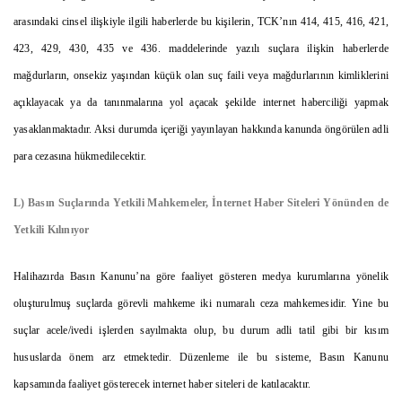
arasındaki cinsel ilişkiyle ilgili haberlerde bu kişilerin, TCK’nın 414, 415, 416, 421,
423, 429, 430, 435 ve 436. maddelerinde yazılı suçlara ilişkin haberlerde
mağdurların, onsekiz yaşından küçük olan suç faili veya mağdurlarının kimliklerini
açıklayacak ya da tanınmalarına yol açacak şekilde internet haberciliği yapmak
yasaklanmaktadır. Aksi durumda içeriği yayınlayan hakkında kanunda öngörülen adli
para cezasına hükmedilecektir.
L) Basın Suçlarında Yetkili Mahkemeler, İnternet Haber Siteleri Yönünden de
Yetkili Kılınıyor
Halihazırda Basın Kanunu’na göre faaliyet gösteren medya kurumlarına yönelik
oluşturulmuş suçlarda görevli mahkeme iki numaralı ceza mahkemesidir. Yine bu
suçlar acele/ivedi işlerden sayılmakta olup, bu durum adli tatil gibi bir kısım
hususlarda önem arz etmektedir. Düzenleme ile bu sisteme, Basın Kanunu
kapsamında faaliyet gösterecek internet haber siteleri de katılacaktır.