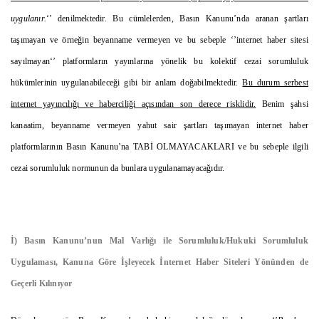
uygulanır.
‘’ denilmektedir. Bu cümlelerden, Basın Kanunu’nda aranan şartları
taşımayan ve örneğin beyanname vermeyen ve bu sebeple ‘’internet haber sitesi
sayılmayan‘’ platformların yayınlarına yönelik bu kolektif cezai sorumluluk
hükümlerinin uygulanabileceği gibi bir anlam doğabilmektedir.
Bu durum serbest
internet yayıncılığı ve haberciliği açısından son derece risklidir.
Benim şahsi
kanaatim, beyanname vermeyen yahut sair şartları taşımayan internet haber
platformlarının Basın Kanunu’na TABİ OLMAYACAKLARI ve bu sebeple ilgili
cezai sorumluluk normunun da bunlara uygulanamayacağıdır.
İ) Basın Kanunu’nun Mal Varlığı ile Sorumluluk/Hukuki Sorumluluk
Uygulaması, Kanuna Göre İşleyecek İnternet Haber Siteleri Yönünden de
Geçerli Kılınıyor