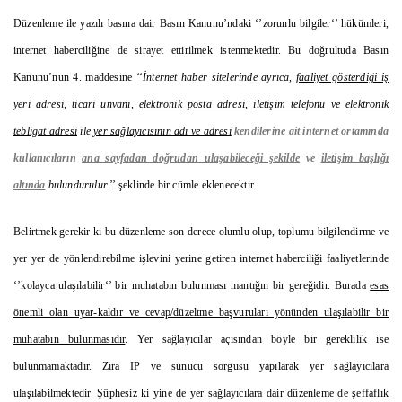
Düzenleme ile yazılı basına dair Basın Kanunu’ndaki ‘’zorunlu bilgiler‘’ hükümleri,
internet haberciliğine de sirayet ettirilmek istenmektedir. Bu doğrultuda Basın
Kanunu’nun 4. maddesine ‘‘
İnternet haber sitelerinde ayrıca,
faaliyet gösterdiği iş
yeri adresi
,
ticari unvanı
,
elektronik posta adresi
,
iletişim telefonu
ve
elektronik
tebligat adresi
ile
yer sağlayıcısının adı ve adresi
kendilerine ait internet ortamında
kullanıcıların
ana sayfadan doğrudan ulaşabileceği şekilde
ve
iletişim başlığı
altında
bulundurulur.
’’ şeklinde bir cümle eklenecektir.
Belirtmek gerekir ki bu düzenleme son derece olumlu olup, toplumu bilgilendirme ve
yer yer de yönlendirebilme işlevini yerine getiren internet haberciliği faaliyetlerinde
‘’kolayca ulaşılabilir‘’ bir muhatabın bulunması mantığın bir gereğidir. Burada
esas
önemli olan uyar-kaldır ve cevap/düzeltme başvuruları yönünden ulaşılabilir bir
muhatabın bulunmasıdır
. Yer sağlayıcılar açısından böyle bir gereklilik ise
bulunmamaktadır. Zira IP ve sunucu sorgusu yapılarak yer sağlayıcılara
ulaşılabilmektedir. Şüphesiz ki yine de yer sağlayıcılara dair düzenleme de şeffaflık