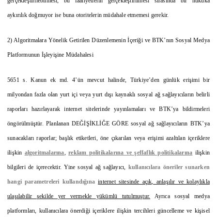
gerçekleştirilebilmesi, bu faaliyetlerin gerçekleştirilmesi sırasında bir hukuka
aykırılık doğmuyor ise buna otoritelerin müdahale etmemesi gerekir.
2) Algoritmalara Yönelik Getirilen Düzenlemenin İçeriği ve BTK’nın Sosyal Medya
Platformunun İşleyişine Müdahalesi
5651 s. Kanun ek md. 4’ün mevcut halinde, Türkiye’den günlük erişimi bir
milyondan fazla olan yurt içi veya yurt dışı kaynaklı sosyal ağ sağlayıcıların belirli
raporları hazırlayarak internet sitelerinde yayınlamaları ve BTK’ya bildirmeleri
öngörülmüştür. Planlanan DEĞİŞİKLİĞE GÖRE sosyal ağ sağlayıcıların BTK’ya
sunacakları raporlar; başlık etiketleri, öne çıkarılan veya erişimi azaltılan içeriklere
ilişkin
algoritmalarına
,
reklam politikalarına ve şeffaflık politikalarına
ilişkin
bilgileri de içerecektir. Yine sosyal ağ sağlayıcı,
kullanıcılara öneriler sunarken
hangi parametreleri kullandığına
internet sitesinde açık, anlaşılır ve kolaylıkla
ulaşılabilir şekilde yer vermekle yükümlü tutulmuştur.
Ayrıca sosyal medya
platformları, kullanıcılara önerdiği içeriklere ilişkin tercihleri güncelleme ve kişisel