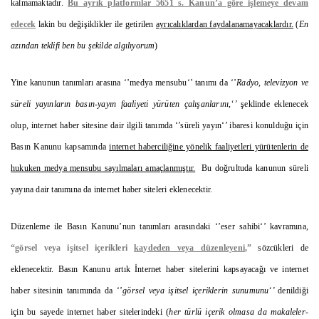
kalmamaktadır.
Bu ayrık platformlar 5651 s. Kanun’a göre işlemeye devam
edecek
lakin bu değişiklikler ile getirilen
ayrıcalıklardan faydalanamayacaklardır.
(
En
azından teklifi ben bu şekilde algılıyorum
)
Yine kanunun tanımları arasına ‘’medya mensubu‘’ tanımı da ‘’
Radyo, televizyon ve
süreli yayınların basın-yayın faaliyeti yürüten çalışanlarını,‘’
şeklinde eklenecek
olup, internet haber sitesine dair ilgili tanımda ‘’süreli yayın‘’ ibaresi konulduğu için
Basın Kanunu kapsamında
internet haberciliğine yönelik faaliyetleri yürütenlerin de
hukuken medya mensubu sayılmaları amaçlanmıştır.
Bu doğrultuda kanunun süreli
yayına dair tanımına da internet haber siteleri eklenecektir.
Düzenleme ile Basın Kanunu’nun tanımları arasındaki ‘’eser sahibi‘’ kavramına,
“görsel veya işitsel içerikleri
kaydeden veya düzenleyeni
,”
sözcükleri de
eklenecektir. Basın Kanunu artık İnternet haber sitelerini kapsayacağı ve internet
haber sitesinin tanımında da ‘’
görsel veya işitsel içeriklerin sunumunu‘’
denildiği
için bu sayede internet haber sitelerindeki (
her türlü içerik olmasa da makaleler-