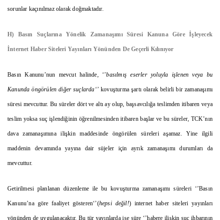
sorunlar kaçınılmaz olarak doğmaktadır.
H) Basın Suçlarına Yönelik Zamanaşımı Süresi Kanuna Göre İşleyecek
İnternet Haber Siteleri Yayınları Yönünden De Geçerli Kılınıyor
Basın Kanunu’nun mevcut halinde, ‘’
basılmış eserler yoluyla işlenen veya bu
Kanunda öngörülen diğer suçlarda‘’
kovuşturma şartı olarak belirli bir zamanaşımı
süresi mevcuttur. Bu süreler dört ve altı ay olup, başsavcılığa teslimden itibaren veya
teslim yoksa suç işlendiğinin öğrenilmesinden itibaren başlar ve bu süreler, TCK’nın
dava zamanaşımına ilişkin maddesinde öngörülen süreleri aşamaz. Yine ilgili
maddenin devamında yayına dair süjeler için ayrık zamanaşımı durumları da
mevcuttur.
Getirilmesi planlanan düzenleme ile bu kovuşturma zamanaşımı süreleri ‘’Basın
Kanunu’na göre faaliyet gösteren‘’(
hepsi değil!
) internet haber siteleri yayınları
yönünden de uygulanacaktır. Bu tür yayınlarda ise süre
‘’habere ilişkin suç ihbarının