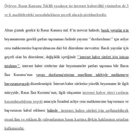
Öyleyse, Basın Kanunu Teklifi yasalaşır ise internet haberciliği yönünden de 5
ve 6. maddelerdeki zorunlulukların geçerli olacağı görülmektedir.
Altını çizmek gerekir ki Basın Kanunu md. 8’in mevcut halinde,
basılı yayınlar için
beyannamenin gerekli şartları taşımaması halinde yayının ‘’durdurulması‘’ için asliye
ceza mahkemesine başvurulmasına dair bir düzenleme mevcuttur. Basılı yayınlar için
geçerli olan bu düzenleme, değişiklik içeriğinde
‘’internet haber siteleri için istisna
tutulmuş‘’
, internet haber sitelerine dair beyannameler şartları taşımasa bile Basın
İlan Kurumu’nun
yayını durdurma/erişime engelleme talebiyle mahkemeye
başvuramayacağı
düzenlenmiştir. İnternet haber sitelerine yönelik beyanname ile ilgili
müeyyide, Basın İlan Kurumu’nun, ilgili oluşumun
internet haber sitesi vasfının
kazanılmadığının tespiti
amacıyla İstanbul asliye ceza mahkemesine başvurması ve
başvurunun kabul edilmesi
halinde
internet haber siteleri için sağlanabilecek
resmi ilan ve reklam ile çalışanlarının basın kartına ilişkin haklarının ortadan
kalkmasıdır.