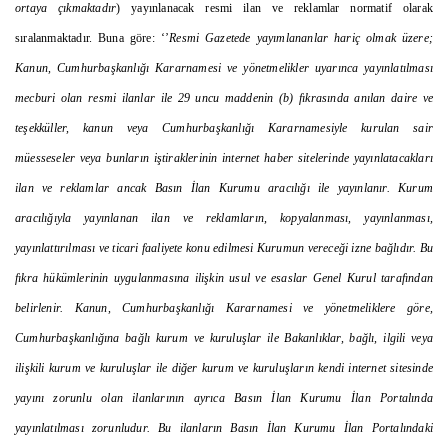
ortaya çıkmaktadır
) yayınlanacak resmi ilan ve reklamlar normatif olarak
sıralanmaktadır. Buna göre: ‘’
Resmi Gazetede yayımlananlar hariç olmak üzere;
Kanun, Cumhurbaşkanlığı Kararnamesi ve yönetmelikler uyarınca yayınlatılması
mecburi olan resmi ilanlar ile 29 uncu maddenin (b) fıkrasında anılan daire ve
teşekküller, kanun veya Cumhurbaşkanlığı Kararnamesiyle kurulan sair
müesseseler veya bunların iştiraklerinin internet haber sitelerinde yayınlatacakları
ilan ve reklamlar ancak Basın İlan Kurumu aracılığı ile yayınlanır. Kurum
aracılığıyla yayınlanan ilan ve reklamların, kopyalanması, yayınlanması,
yayınlattırılması ve ticari faaliyete konu edilmesi Kurumun vereceği izne bağlıdır. Bu
fıkra hükümlerinin uygulanmasına ilişkin usul ve esaslar Genel Kurul tarafından
belirlenir. Kanun, Cumhurbaşkanlığı Kararnamesi ve yönetmeliklere göre,
Cumhurbaşkanlığına bağlı kurum ve kuruluşlar ile Bakanlıklar, bağlı, ilgili veya
ilişkili kurum ve kuruluşlar ile diğer kurum ve kuruluşların kendi internet sitesinde
yayını zorunlu olan ilanlarının ayrıca Basın İlan Kurumu İlan Portalında
yayınlatılması zorunludur. Bu ilanların Basın İlan Kurumu İlan Portalındaki