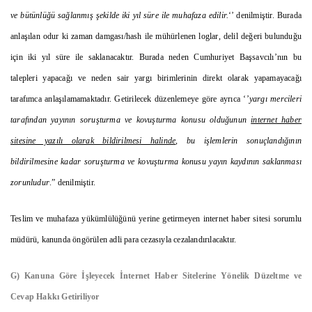
ve bütünlüğü sağlanmış şekilde iki yıl süre ile muhafaza edilir.
‘’ denilmiştir. Burada
anlaşılan odur ki zaman damgası/hash ile mühürlenen loglar, delil değeri bulunduğu
için iki yıl süre ile saklanacaktır. Burada neden Cumhuriyet Başsavcılı’nın bu
talepleri yapacağı ve neden sair yargı birimlerinin direkt olarak yapamayacağı
tarafımca anlaşılamamaktadır. Getirilecek düzenlemeye göre ayrıca ‘’
yargı mercileri
tarafından yayının soruşturma ve kovuşturma konusu olduğunun
internet haber
sitesine yazılı olarak bildirilmesi halinde
, bu işlemlerin sonuçlandığının
bildirilmesine kadar soruşturma ve kovuşturma konusu yayın kaydının saklanması
zorunludur
.” denilmiştir.
Teslim ve muhafaza yükümlülüğünü yerine getirmeyen internet haber sitesi sorumlu
müdürü, kanunda öngörülen adli para cezasıyla cezalandırılacaktır.
G) Kanuna Göre İşleyecek İnternet Haber Sitelerine Yönelik Düzeltme ve
Cevap Hakkı Getiriliyor