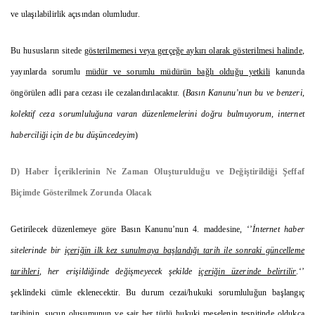
ve ulaşılabilirlik açısından olumludur.
Bu hususların sitede
gösterilmemesi veya gerçeğe aykırı olarak gösterilmesi halinde
,
yayınlarda sorumlu
müdür ve sorumlu müdürün bağlı olduğu yetkili
kanunda
öngörülen adli para cezası ile cezalandırılacaktır. (
Basın Kanunu’nun bu ve benzeri,
kolektif ceza sorumluluğuna varan düzenlemelerini doğru bulmuyorum, internet
haberciliği için de bu düşüncedeyim
)
D) Haber İçeriklerinin Ne Zaman Oluşturulduğu ve Değiştirildiği Şeffaf
Biçimde Gösterilmek Zorunda Olacak
Getirilecek düzenlemeye göre Basın Kanunu’nun 4. maddesine, ‘’
İnternet haber
sitelerinde bir
içeriğin ilk kez sunulmaya başlandığı tarih ile sonraki güncelleme
tarihleri
, her erişildiğinde değişmeyecek şekilde
içeriğin üzerinde belirtilir
.‘’
şeklindeki cümle eklenecektir. Bu durum cezai/hukuki sorumluluğun başlangıç
tarihinin, suçun oluşumunun ve sair her türlü hukuki meselenin tespitinde oldukça