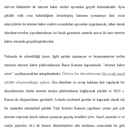
mevcut hükümleri de internet haber siteleri açısından geçerli kılınmaktadır. Aynı
şekilde sulh ceza hakimliğinin kesinleşmiş kararına uymamaya dair cezai
müeyyideler de internet haber siteleri sorumluları açısından uygulanacak, nihai olarak
düzeltme/cevabın yayınlattırılması ise basılı gazetenin yanında ayrıca iki tane internet
haber sitesinde gerçekleştirilecektir.
Yukarıda da zikredildiği üzere, ilgili şartları taşımayan ve beyannamesini teslim
etmeyen internet haber platformlarının Basın Kanunu kapsamında ‘’internet haber
sitesi‘’ sayılmayacakları anlaşılmaktadır.
Öyleyse bu düzenlemenin
bir ayağı topal
şekilde oluşturulduğu açıktır
. Zira düzeltme ve cevap hakkına dair yapılacak bir
düzenlemenin, bütün internet medya platformlarını bağlayacak şekilde ve 5651 s.
Kanun’da oluşturulması gerekirdi. Aslında söylemek gerekir ki kapsamlı olarak tek
bir metinden müteşekkil şekilde Türk İnternet Kanunu yapılması yerine pek çok
internet süjesinin kendi ruhuna uymayan geçmiş örnekleri (
örn. basılı yayınlar-tv ve
radyo yayınları vb.
) ile benzer düzenlemelere tabi tutulması sonucunda bu gibi