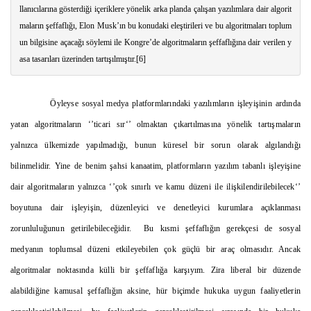
llanıcılarına gösterdiği içeriklere yönelik arka planda çalışan yazılımlara dair algorit
maların şeffaflığı, Elon Musk’ın bu konudaki eleştirileri ve bu algoritmaları toplum
un bilgisine açacağı söylemi ile Kongre’de algoritmaların şeffaflığına dair verilen y
asa tasarıları üzerinden tartışılmıştır.
[6]
Öyleyse sosyal medya platformlarındaki yazılımların işleyişinin ardında
yatan algoritmaların ‘’ticari sır‘’ olmaktan çıkartılmasına yönelik tartışmaların
yalnızca ülkemizde yapılmadığı, bunun küresel bir sorun olarak algılandığı
bilinmelidir. Yine de benim şahsi kanaatim, platformların yazılım tabanlı işleyişine
dair algoritmaların yalnızca ‘’çok sınırlı ve kamu düzeni ile ilişkilendirilebilecek‘’
boyutuna dair işleyişin, düzenleyici ve denetleyici kurumlara açıklanması
zorunluluğunun getirilebileceğidir. Bu kısmi şeffaflığın gerekçesi de sosyal
medyanın toplumsal düzeni etkileyebilen çok güçlü bir araç olmasıdır. Ancak
algoritmalar noktasında külli bir şeffaflığa karşıyım. Zira liberal bir düzende
alabildiğine kamusal şeffaflığın aksine, hür biçimde hukuka uygun faaliyetlerin