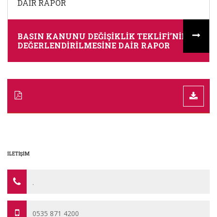
DAIR RAPOR
BASIN KANUNU DEĞİŞİKLİK TEKLİFİ’NİN
DEĞERLENDİRİLMESİNE DAİR RAPOR
İLETIŞIM
.
0535 871 4200