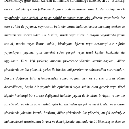
Düzenlemeye göre Basın Kanunu’nun hukuki sorumluluğu düzenleyen ve ‘’
Basılmış
eserler yoluyla işlenen fiillerden doğan maddî ve manevî zararlardan dolayı
süreli
yayınlarda, eser sahibi ile yayın sahibi ve varsa temsilcisi,
süresiz yayınlarda ise
eser sahibi ile yayımcı, yayımcının belli olmaması halinde ise basımcı müştereken ve
müteselsilen sorumludur. Bu hüküm, süreli veya süreli olmayan yayınlarda yayın
sahibi, marka veya lisans sahibi, kiralayan, işleten veya herhangi bir sıfatla
yayımlayan, yayımcı gibi hareket eden gerçek veya tüzel kişiler hakkında da
uygulanır. Tüzel kişi şirketse, anonim şirketlerde yönetim kurulu başkanı, diğer
şirketlerde en üst yönetici, şirket ile birlikte müştereken ve müteselsilen sorumludur.
Zararı doğuran fiilin işlenmesinden sonra yayının her ne surette olursa olsun
devredilmesi, başka bir yayınla birleştirilmesi veya sahibi olan gerçek veya tüzel
kişinin herhangi bir surette değişmesi halinde, yayını devir alan, birleşen ve her ne
surette olursa olsun yayın sahibi gibi hareket eden gerçek ve tüzel kişiler ve anonim
şirketlerde yönetim kurulu başkanı, diğer şirketlerde üst yönetici, bu fiil nedeniyle
hükmedilecek tazminattan birinci ve ikinci fıkrada sayılanlarla birlikte müştereken ve