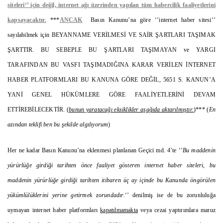
siteleri‘’ için değil, internet ağı üzerinden yapılan tüm habercilik faaliyetlerini
kapsayacaktır.
***
ANCAK
Basın Kanunu’na göre ‘’internet haber sitesi‘’
sayılabilmek için BEYANNAME VERİLMESİ VE SAİR ŞARTLARI TAŞIMAK
ŞARTTIR. BU SEBEPLE BU ŞARTLARI TAŞIMAYAN ve YARGI
TARAFINDAN BU VASFI TAŞIMADIĞINA KARAR VERİLEN İNTERNET
HABER PLATFORMLARI BU KANUNA GÖRE DEĞİL, 5651 S. KANUN’A
YANİ GENEL HÜKÜMLERE GÖRE FAALİYETLERİNİ DEVAM
ETTİREBİLECEKTİR. (
bunun yaratacağı eksiklikler aşağıda aktarılmıştır.
)*** (
En
azından teklifi ben bu şekilde algılıyorum
)
Her ne kadar Basın Kanunu’na eklenmesi planlanan Geçici md. 4’te ‘’
Bu maddenin
yürürlüğe girdiği tarihten önce faaliyet gösteren internet haber siteleri, bu
maddenin yürürlüğe girdiği tarihten itibaren üç ay içinde bu Kanunda öngörülen
yükümlülüklerini yerine getirmek zorundadır.
‘’ denilmiş ise de bu zorunluluğa
uymayan internet haber platformları
kapatılmamakta
veya cezai yaptırımlara maruz