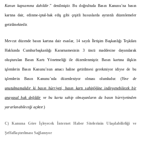
Kanun kapsamına dahildir
.” denilmiştir. Bu doğrultuda Basın Kanunu’na basın
kartına dair, edinme-iptal-hak ediş gibi çeşitli hususlarda ayrıntılı düzenlemeler
getirilmektedir.
Mevcut düzende basın kartına dair esaslar, 14 sayılı İletişim Başkanlığı Teşkilatı
Hakkında Cumhurbaşkanlığı Kararnamesinin 3 üncü maddesine dayanılarak
oluşturulan Basın Kartı Yönetmeliği ile düzenlenmiştir. Basın kartına ilişkin
işlemlerin Basın Kanunu’nun amacı haline getirilmesi gerekmiyor idiyse de bu
işlemlerin Basın Kanunu’nda düzenleniyor olması olumludur. (
Yine de
unutulmamalıdır ki basın hürriyeti, basın kartı sahipliğine indirgenebilecek bir
anayasal hak değildir
ve bu karta sahip olmayanların da basın hürriyetinden
yararlanabileceği açıktır.
)
C) Kanuna Göre İşleyecek İnternet Haber Sitelerinin Ulaşılabilirliği ve
Şeffaflaştırılması Sağlanıyor