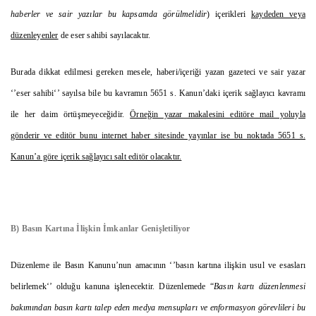
haberler ve sair yazılar bu kapsamda görülmelidir
) içerikleri
kaydeden veya
düzenleyenler
de eser sahibi sayılacaktır.
Burada dikkat edilmesi gereken mesele, haberi/içeriği yazan gazeteci ve sair yazar
‘’eser sahibi‘’ sayılsa bile bu kavramın 5651 s. Kanun’daki içerik sağlayıcı kavramı
ile her daim örtüşmeyeceğidir.
Örneğin yazar makalesini editöre mail yoluyla
gönderir ve editör bunu internet haber sitesinde yayınlar ise bu noktada 5651 s.
Kanun’a göre içerik sağlayıcı salt editör olacaktır.
B) Basın Kartına İlişkin İmkanlar Genişletiliyor
Düzenleme ile Basın Kanunu’nun amacının ‘’basın kartına ilişkin usul ve esasları
belirlemek‘’ olduğu kanuna işlenecektir. Düzenlemede “
Basın kartı düzenlenmesi
bakımından basın kartı talep eden medya mensupları ve enformasyon görevlileri bu