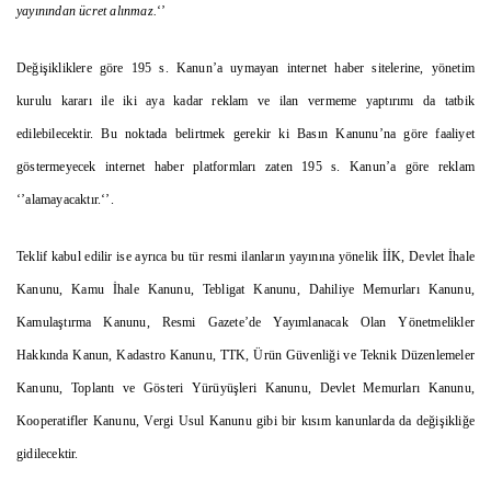
yayınından ücret alınmaz.
‘’
Değişikliklere göre 195 s. Kanun’a uymayan internet haber sitelerine, yönetim
kurulu kararı ile iki aya kadar reklam ve ilan vermeme yaptırımı da tatbik
edilebilecektir. Bu noktada belirtmek gerekir ki Basın Kanunu’na göre faaliyet
göstermeyecek internet haber platformları zaten 195 s. Kanun’a göre reklam
‘’alamayacaktır.‘’.
Teklif kabul edilir ise ayrıca bu tür resmi ilanların yayınına yönelik İİK, Devlet İhale
Kanunu, Kamu İhale Kanunu, Tebligat Kanunu, Dahiliye Memurları Kanunu,
Kamulaştırma Kanunu, Resmi Gazete’de Yayımlanacak Olan Yönetmelikler
Hakkında Kanun, Kadastro Kanunu, TTK, Ürün Güvenliği ve Teknik Düzenlemeler
Kanunu, Toplantı ve Gösteri Yürüyüşleri Kanunu, Devlet Memurları Kanunu,
Kooperatifler Kanunu, Vergi Usul Kanunu gibi bir kısım kanunlarda da değişikliğe
gidilecektir.