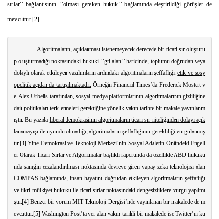
sırlar‘’ bağlantısının ‘’olması gereken hukuk‘’ bağlamında eleştirildiği görüşler de
mevcuttur.
[2]
               Algoritmaların, açıklanması istenemeyecek derecede bir ticari sır oluşturu
p oluşturmadığı noktasındaki hukuki ‘’gri alan‘’ haricinde, toplumu doğrudan veya 
dolaylı olarak etkileyen yazılımların ardındaki algoritmaların şeffaflığı, 
etik ve sosy
opolitik açıdan da tartışılmaktadır.
 Örneğin Financial Times’da 
Frederick Mostert
 v
e 
Alex Urbelis
 tarafından, sosyal medya platformlarının algoritmalarının gizliliğine 
dair politikaları terk etmeleri gerektiğine yönelik yakın tarihte bir makale yayınlanm
ıştır. Bu yazıda 
liberal demokrasinin algoritmaların ticari sır niteliğinden dolayı açık
lanamayışı ile uyumlu olmadığı, algoritmaların şeffaflığının gerekliliği
 vurgulanmış
tır.
[3]
 Yine Demokrasi ve Teknoloji Merkezi’nin Sosyal Adaletin Önündeki Engell
er Olarak Ticari Sırlar ve Algoritmalar başlıklı raporunda da özellikle ABD hukuku
nda sanığın cezalandırılması noktasında devreye giren yapay zeka teknolojisi olan 
COMPAS bağlamında, insan hayatını doğrudan etkileyen algoritmaların şeffaflığı 
ve fikri mülkiyet hukuku ile ticari sırlar noktasındaki dengesizliklere vurgu yapılmı
ştır.
[4]
 Benzer bir yorum MIT Teknoloji Dergisi’nde yayınlanan bir makalede de m
evcuttur.
[5]
 Washington Post’ta yer alan yakın tarihli bir makalede ise Twitter’ın ku